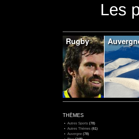
Les p
Rugby
Auvergn
THÈMES
Autres Sports
(78)
Autres Thèmes
(61)
Auvergne
(78)