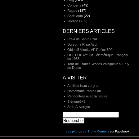
Blog
(248)
Concerts
(49)
Rugby
(187)
Sport Auto
(22)
Voyages
(33)
DERNIERS ARTICLES
Praia de Santa Cruz
Du surf à Praia Azul
Objectif Minolta AF Reflex 500
OPL FOCA*** un Télémétrique Français
de 1955
Tour de France Woods vainqueur au Puy
de Dome
À VISITER
Au fil de l'eau vergnat
Homemade Photo Lab
Rencontres avec la nature
Sténopé6×6
StereAuvergne
Rechercher :
Les photos de Bruno Courteix
sur Facebook