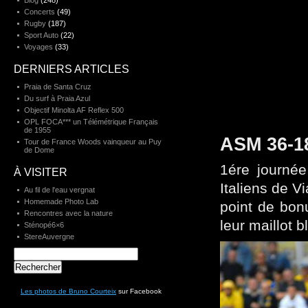
Blog
(248)
Concerts
(49)
Rugby
(187)
Sport Auto
(22)
Voyages
(33)
DERNIERS ARTICLES
Praia de Santa Cruz
Du surf à Praia Azul
Objectif Minolta AF Reflex 500
OPL FOCA*** un Télémétrique Français
de 1955
ASM 36-1
Tour de France Woods vainqueur au Puy
de Dome
1ére journé
À VISITER
Italiens de V
Au fil de l'eau vergnat
Homemade Photo Lab
point de bonu
Rencontres avec la nature
leur maillot 
Sténopé6×6
StereAuvergne
Rechercher :
Les photos de Bruno Courteix
sur Facebook