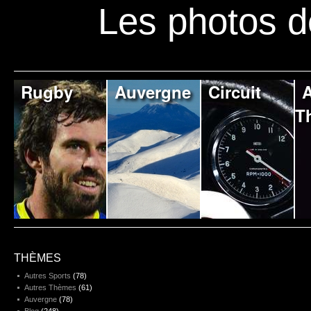
Les photos d
Rugby
Auvergne
Circuit
A
T
THÈMES
Autres Sports
(78)
Autres Thèmes
(61)
Auvergne
(78)