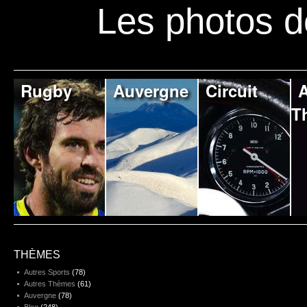
Les photos d
Rugby
Auvergne
Circuit
A
T
THÈMES
Autres Sports
(78)
Autres Thèmes
(61)
Auvergne
(78)