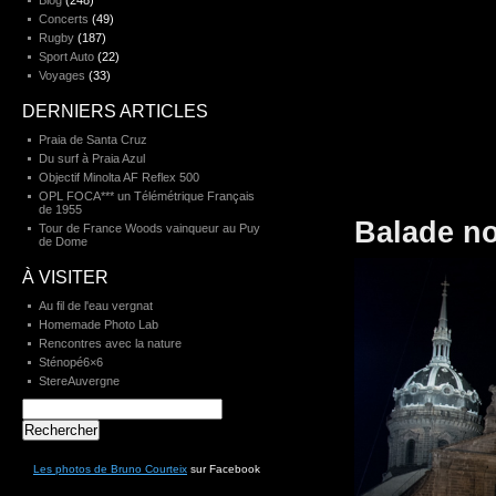
Blog
(248)
Concerts
(49)
Rugby
(187)
Sport Auto
(22)
Voyages
(33)
DERNIERS ARTICLES
Praia de Santa Cruz
Du surf à Praia Azul
Objectif Minolta AF Reflex 500
OPL FOCA*** un Télémétrique Français
de 1955
Balade n
Tour de France Woods vainqueur au Puy
de Dome
À VISITER
Au fil de l'eau vergnat
Homemade Photo Lab
Rencontres avec la nature
Sténopé6×6
StereAuvergne
Rechercher :
Les photos de Bruno Courteix
sur Facebook