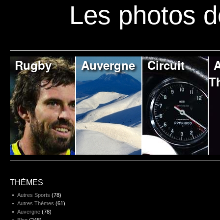
Les photos d
Rugby
Auvergne
Circuit
A
T
THÈMES
Autres Sports
(78)
Autres Thèmes
(61)
Auvergne
(78)