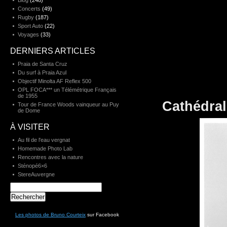
Blog
(248)
Concerts
(49)
Rugby
(187)
Sport Auto
(22)
Voyages
(33)
DERNIERS ARTICLES
Praia de Santa Cruz
Du surf à Praia Azul
Objectif Minolta AF Reflex 500
OPL FOCA*** un Télémétrique Français
de 1955
Cathédral
Tour de France Woods vainqueur au Puy
de Dome
À VISITER
Au fil de l'eau vergnat
Homemade Photo Lab
Rencontres avec la nature
Sténopé6×6
StereAuvergne
Rechercher :
Les photos de Bruno Courteix
sur Facebook