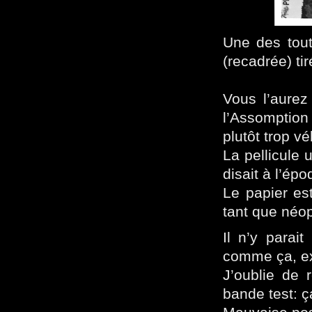
Une des tout
(recadrée) ti
Vous l’aurez
l’Assomption
plutôt trop vé
La pellicule 
disait à l’épo
Le papier est
tant que néop
Il n’y parai
comme ça, ex
J’oublie de r
bande test: ç