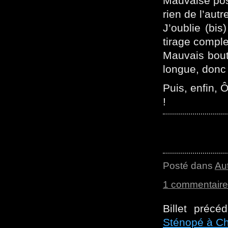
Mauvaise pos
rien de l’autr
J’oublie (bis)
tirage comple
Mauvais bout
longue, donc
Puis, enfin, Ô
!
Posté dans
Au
1 commentaire
Billet précé
Sténopé à C