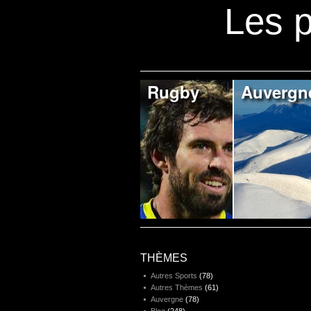
Les p
Rugby
Auvergn
THÈMES
Autres Sports
(78)
Autres Thèmes
(61)
Auvergne
(78)