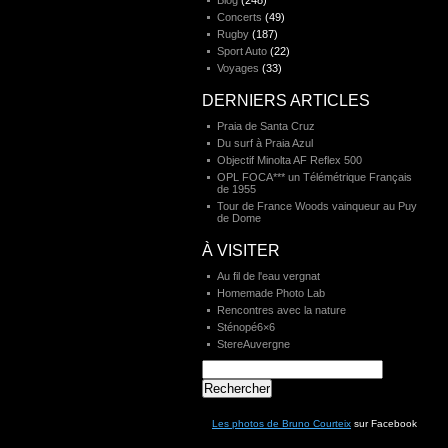
Blog
(248)
Concerts
(49)
Rugby
(187)
Sport Auto
(22)
Voyages
(33)
DERNIERS ARTICLES
Praia de Santa Cruz
Du surf à Praia Azul
Objectif Minolta AF Reflex 500
OPL FOCA*** un Télémétrique Français
de 1955
Tour de France Woods vainqueur au Puy
de Dome
À VISITER
Au fil de l'eau vergnat
Homemade Photo Lab
Rencontres avec la nature
Sténopé6×6
StereAuvergne
Rechercher :
Les photos de Bruno Courteix
sur Facebook