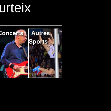
urteix
Concerts
Autres
Sports