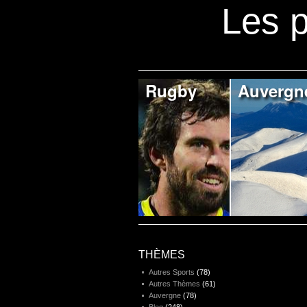
Les p
Rugby
Auvergn
THÈMES
Autres Sports
(78)
Autres Thèmes
(61)
Auvergne
(78)