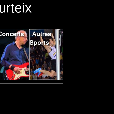
urteix
Concerts
Autres
Sports