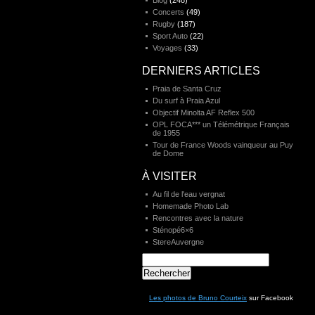
Blog
(248)
Concerts
(49)
Rugby
(187)
Sport Auto
(22)
Voyages
(33)
DERNIERS ARTICLES
Praia de Santa Cruz
Du surf à Praia Azul
Objectif Minolta AF Reflex 500
OPL FOCA*** un Télémétrique Français
de 1955
Tour de France Woods vainqueur au Puy
de Dome
À VISITER
Au fil de l'eau vergnat
Homemade Photo Lab
Rencontres avec la nature
Sténopé6×6
StereAuvergne
Rechercher :
Les photos de Bruno Courteix
sur Facebook