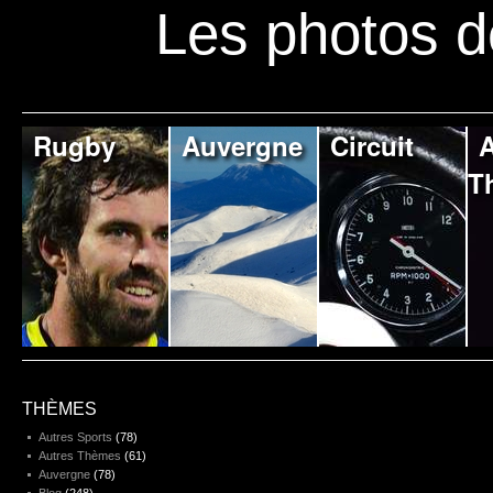
Les photos d
Rugby
Auvergne
Circuit
A
T
THÈMES
Autres Sports
(78)
Autres Thèmes
(61)
Auvergne
(78)