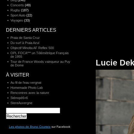
Blog
(248)
Concerts
(49)
Rugby
(187)
Sport Auto
(22)
Voyages
(33)
DERNIERS ARTICLES
Praia de Santa Cruz
Du surf à Praia Azul
Objectif Minolta AF Reflex 500
OPL FOCA*** un Télémétrique Français
de 1955
Lucie Dek
Tour de France Woods vainqueur au Puy
de Dome
À VISITER
Au fil de l'eau vergnat
Homemade Photo Lab
Rencontres avec la nature
Sténopé6×6
StereAuvergne
Rechercher :
Les photos de Bruno Courteix
sur Facebook