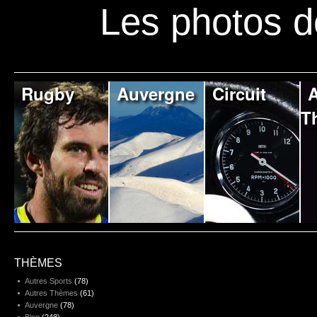
Les photos d
Rugby
Auvergne
Circuit
A
T
THÈMES
Autres Sports
(78)
Autres Thèmes
(61)
Auvergne
(78)