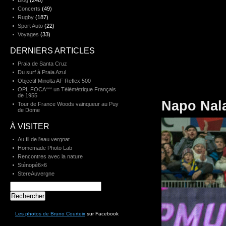
Blog
(248)
Concerts
(49)
Rugby
(187)
Sport Auto
(22)
Voyages
(33)
DERNIERS ARTICLES
Praia de Santa Cruz
Du surf à Praia Azul
Objectif Minolta AF Reflex 500
OPL FOCA*** un Télémétrique Français
de 1955
Napo Nala
Tour de France Woods vainqueur au Puy
de Dome
À VISITER
Au fil de l'eau vergnat
Homemade Photo Lab
Rencontres avec la nature
Sténopé6×6
StereAuvergne
Rechercher :
Les photos de Bruno Courteix
sur Facebook