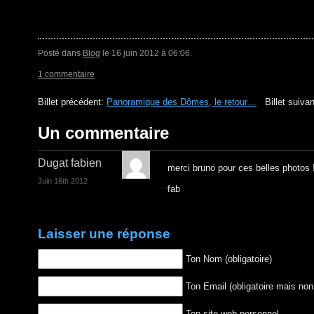
Posté dans
Blog
le 16 juin 2012 à 06:06.
1 commentaire
Billet précédent:
Panoramique des Dômes, le retour…
Billet suiva
Un commentaire
Dugat fabien
merci bruno pour ces belles photos !
Juin 16th 2012
fab
Laisser une réponse
Ton Nom (obligatoire)
Ton Email (obligatoire mais non
Ton site web personnel