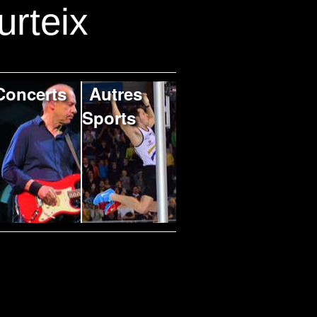
urteix
Concerts
Autres
Sports