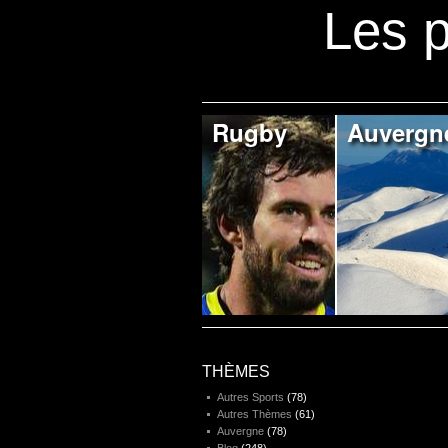
Les p
Rugby
Auvergn
THÈMES
Autres Sports
(78)
Autres Thèmes
(61)
Auvergne
(78)