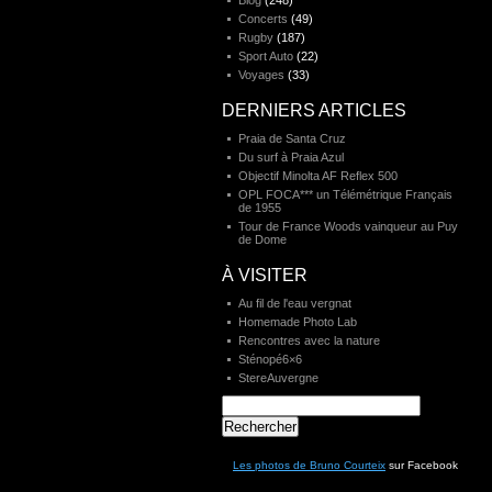
Blog
(248)
Concerts
(49)
Rugby
(187)
Sport Auto
(22)
Voyages
(33)
DERNIERS ARTICLES
Praia de Santa Cruz
Du surf à Praia Azul
Objectif Minolta AF Reflex 500
OPL FOCA*** un Télémétrique Français
de 1955
Tour de France Woods vainqueur au Puy
de Dome
À VISITER
Au fil de l'eau vergnat
Homemade Photo Lab
Rencontres avec la nature
Sténopé6×6
StereAuvergne
Rechercher :
Les photos de Bruno Courteix
sur Facebook