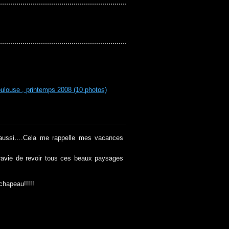
ulouse , printemps 2008 (10 photos)
aussi….Cela me rappelle mes vacances
s ravie de revoir tous ces beaux paysages
chapeau!!!!!