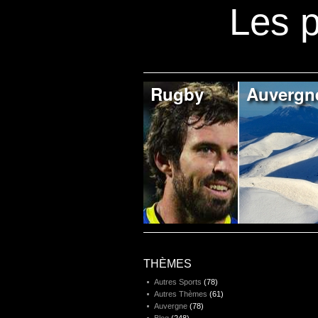
Les p
Rugby
Auvergn
THÈMES
Autres Sports
(78)
Autres Thèmes
(61)
Auvergne
(78)