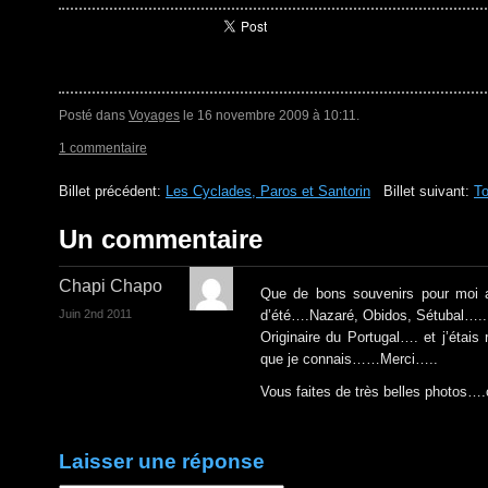
Posté dans
Voyages
le 16 novembre 2009 à 10:11.
1 commentaire
Billet précédent:
Les Cyclades, Paros et Santorin
Billet suivant:
To
Un commentaire
Chapi Chapo
Que de bons souvenirs pour moi 
Juin 2nd 2011
d’été….Nazaré, Obidos, Sétubal…..
Originaire du Portugal…. et j’étai
que je connais……Merci…..
Vous faites de très belles photos….
Laisser une réponse