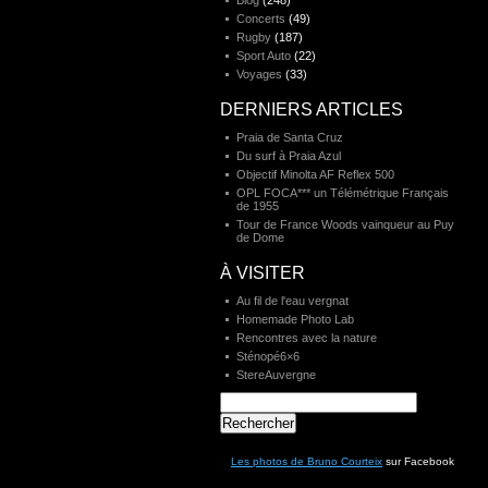
Blog
(248)
Concerts
(49)
Rugby
(187)
Sport Auto
(22)
Voyages
(33)
DERNIERS ARTICLES
Praia de Santa Cruz
Du surf à Praia Azul
Objectif Minolta AF Reflex 500
OPL FOCA*** un Télémétrique Français
de 1955
Tour de France Woods vainqueur au Puy
de Dome
À VISITER
Au fil de l'eau vergnat
Homemade Photo Lab
Rencontres avec la nature
Sténopé6×6
StereAuvergne
Rechercher :
Les photos de Bruno Courteix
sur Facebook