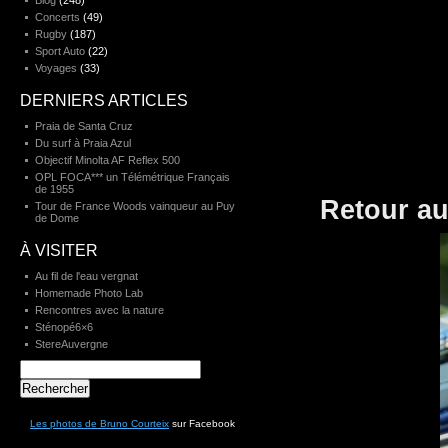
Blog
(248)
Concerts
(49)
Rugby
(187)
Sport Auto
(22)
Voyages
(33)
DERNIERS ARTICLES
Praia de Santa Cruz
Du surf à Praia Azul
Objectif Minolta AF Reflex 500
OPL FOCA*** un Télémétrique Français
de 1955
Retour au
Tour de France Woods vainqueur au Puy
de Dome
À VISITER
Au fil de l'eau vergnat
Homemade Photo Lab
Rencontres avec la nature
Sténopé6×6
StereAuvergne
Rechercher :
Les photos de Bruno Courteix
sur Facebook