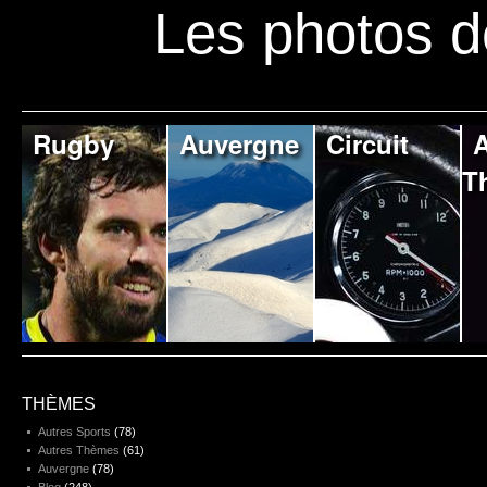
Les photos d
Rugby
Auvergne
Circuit
A
T
THÈMES
Autres Sports
(78)
Autres Thèmes
(61)
Auvergne
(78)