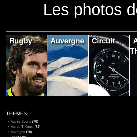
Les photos d
Rugby
Auvergne
Circuit
A
T
THÈMES
Autres Sports
(78)
Autres Thèmes
(61)
Auvergne
(78)