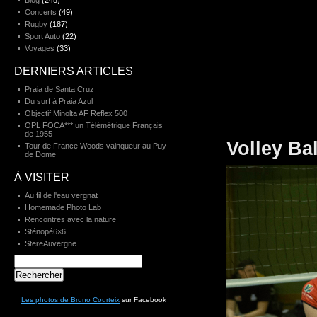
Blog
(248)
Concerts
(49)
Rugby
(187)
Sport Auto
(22)
Voyages
(33)
DERNIERS ARTICLES
Praia de Santa Cruz
Du surf à Praia Azul
Objectif Minolta AF Reflex 500
OPL FOCA*** un Télémétrique Français
de 1955
Volley Ba
Tour de France Woods vainqueur au Puy
de Dome
À VISITER
Au fil de l'eau vergnat
Homemade Photo Lab
Rencontres avec la nature
Sténopé6×6
StereAuvergne
Rechercher :
Les photos de Bruno Courteix
sur Facebook