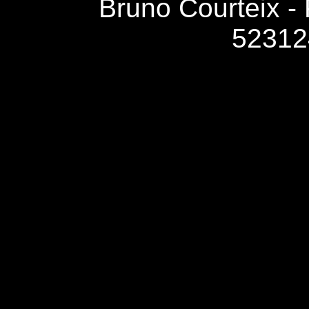
Bruno Courteix -
52312