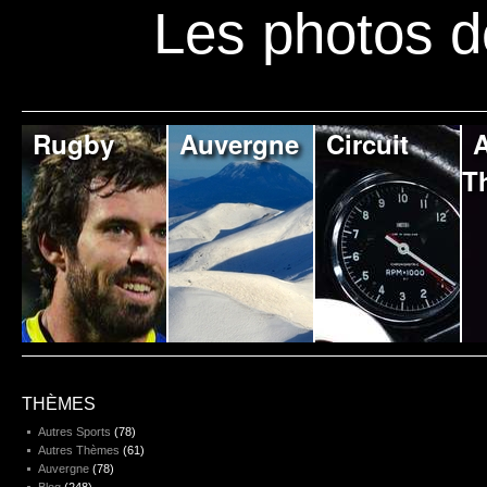
Les photos d
Rugby
Auvergne
Circuit
A
T
THÈMES
Autres Sports
(78)
Autres Thèmes
(61)
Auvergne
(78)