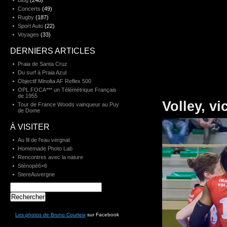
Blog
(248)
Concerts
(49)
Rugby
(187)
Sport Auto
(22)
Voyages
(33)
DERNIERS ARTICLES
Praia de Santa Cruz
Du surf à Praia Azul
Objectif Minolta AF Reflex 500
OPL FOCA*** un Télémétrique Français
de 1955
Volley, v
Tour de France Woods vainqueur au Puy
de Dome
À VISITER
Au fil de l'eau vergnat
Homemade Photo Lab
Rencontres avec la nature
Sténopé6×6
StereAuvergne
Rechercher :
Les photos de Bruno Courteix
sur Facebook