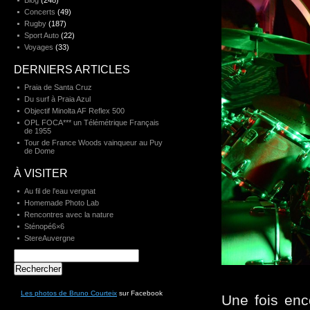
Blog
(248)
Concerts
(49)
Rugby
(187)
Sport Auto
(22)
Voyages
(33)
DERNIERS ARTICLES
Praia de Santa Cruz
Du surf à Praia Azul
Objectif Minolta AF Reflex 500
OPL FOCA*** un Télémétrique Français
de 1955
Tour de France Woods vainqueur au Puy
de Dome
À VISITER
Au fil de l'eau vergnat
Homemade Photo Lab
Rencontres avec la nature
Sténopé6×6
StereAuvergne
Rechercher :
Les photos de Bruno Courteix
sur Facebook
Une fois enc