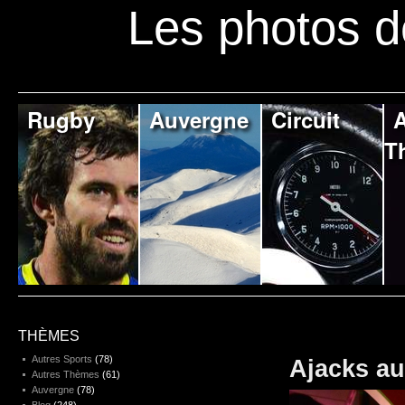
Les photos d
Rugby
Auvergne
Circuit
A
T
THÈMES
Autres Sports
(78)
Ajacks au
Autres Thèmes
(61)
Auvergne
(78)