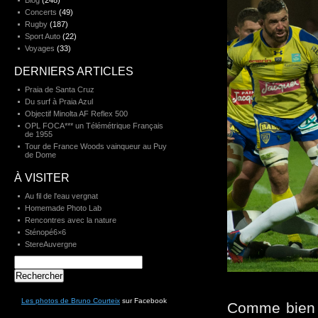
Blog
(248)
Concerts
(49)
Rugby
(187)
Sport Auto
(22)
Voyages
(33)
DERNIERS ARTICLES
Praia de Santa Cruz
Du surf à Praia Azul
Objectif Minolta AF Reflex 500
OPL FOCA*** un Télémétrique Français
de 1955
Tour de France Woods vainqueur au Puy
de Dome
À VISITER
Au fil de l'eau vergnat
Homemade Photo Lab
Rencontres avec la nature
Sténopé6×6
StereAuvergne
Rechercher :
Les photos de Bruno Courteix
sur Facebook
Comme bien 