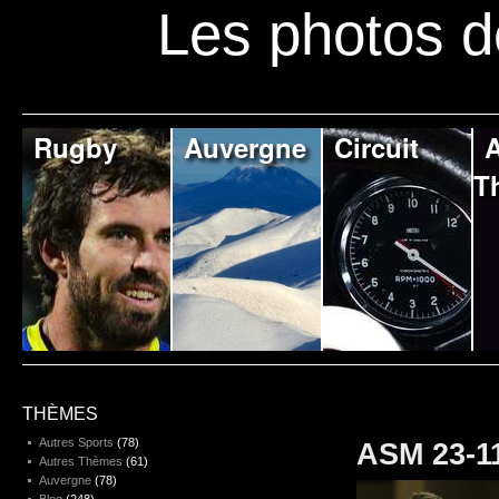
Les photos d
Rugby
Auvergne
Circuit
A
T
THÈMES
Autres Sports
(78)
ASM 23-1
Autres Thèmes
(61)
Auvergne
(78)