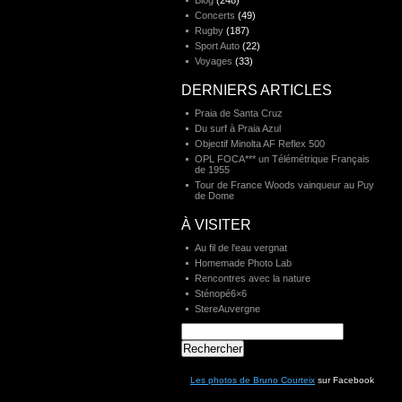
Blog
(248)
Concerts
(49)
Rugby
(187)
Sport Auto
(22)
Voyages
(33)
DERNIERS ARTICLES
Praia de Santa Cruz
Du surf à Praia Azul
Objectif Minolta AF Reflex 500
OPL FOCA*** un Télémétrique Français
de 1955
Tour de France Woods vainqueur au Puy
de Dome
À VISITER
Au fil de l'eau vergnat
Homemade Photo Lab
Rencontres avec la nature
Sténopé6×6
StereAuvergne
Rechercher :
Les photos de Bruno Courteix
sur Facebook