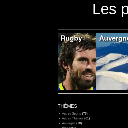
Les p
Rugby
Auvergn
THÈMES
Autres Sports
(78)
Autres Thèmes
(61)
Auvergne
(78)