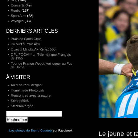
Blog
(248)
Concerts
(49)
Rugby
(187)
Sport Auto
(22)
Voyages
(33)
DERNIERS ARTICLES
Praia de Santa Cruz
Du surf à Praia Azul
Objectif Minolta AF Reflex 500
OPL FOCA*** un Télémétrique Français
de 1955
Tour de France Woods vainqueur au Puy
de Dome
À VISITER
Au fil de l'eau vergnat
Homemade Photo Lab
Rencontres avec la nature
Sténopé6×6
StereAuvergne
Rechercher :
Les photos de Bruno Courteix
sur Facebook
Le jeune et t