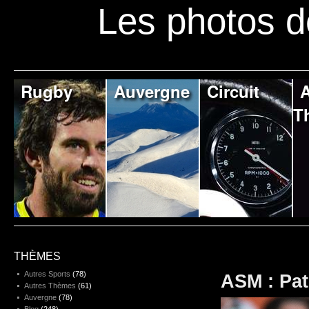
Les photos d
Rugby
Auvergne
Circuit
A
T
THÈMES
Autres Sports
(78)
ASM : Pat
Autres Thèmes
(61)
Auvergne
(78)