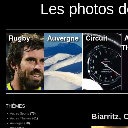
Les photos d
Rugby
Auvergne
Circuit
A
T
THÈMES
Autres Sports
(78)
Biarritz,
Autres Thèmes
(61)
Auvergne
(78)