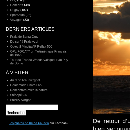
Blog
(248)
Concerts
(49)
Rugby
(187)
Sport Auto
(22)
Voyages
(33)
DERNIERS ARTICLES
Praia de Santa Cruz
Du surf à Praia Azul
Objectif Minolta AF Reflex 500
OPL FOCA*** un Télémétrique Français
de 1955
Tour de France Woods vainqueur au Puy
de Dome
À VISITER
Au fil de l'eau vergnat
Homemade Photo Lab
Rencontres avec la nature
Sténopé6×6
StereAuvergne
Rechercher :
De retour d’
Les photos de Bruno Courteix
sur Facebook
bien secouant