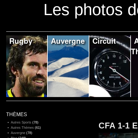
Les photos d
Rugby
Auvergne
Circuit
A
T
THÈMES
Autres Sports
(78)
CFA 1-1 E
Autres Thèmes
(61)
Auvergne
(78)