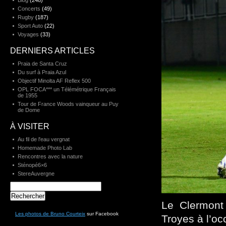
Blog
(248)
Concerts
(49)
Rugby
(187)
Sport Auto
(22)
Voyages
(33)
DERNIERS ARTICLES
Praia de Santa Cruz
Du surf à Praia Azul
Objectif Minolta AF Reflex 500
OPL FOCA*** un Télémétrique Français
de 1955
Tour de France Woods vainqueur au Puy
de Dome
À VISITER
Au fil de l'eau vergnat
Homemade Photo Lab
Rencontres avec la nature
Sténopé6×6
StereAuvergne
Rechercher :
Le Clermont
Les photos de Bruno Courteix
sur Facebook
Troyes à l’o