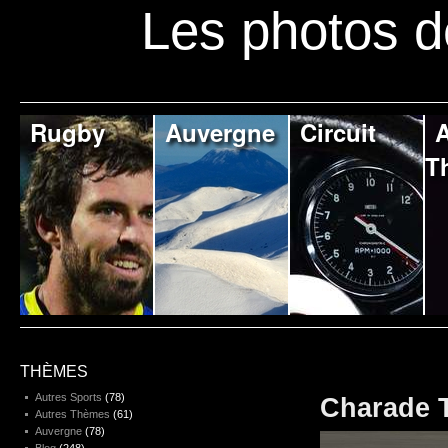
Les photos d
Rugby
Auvergne
Circuit
A
T
THÈMES
Autres Sports
(78)
Charade T
Autres Thèmes
(61)
Auvergne
(78)