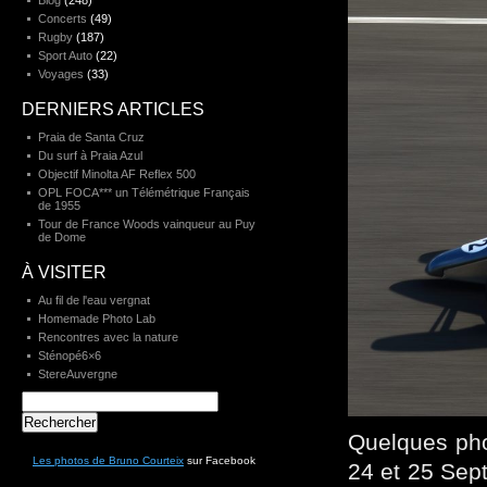
Blog
(248)
Concerts
(49)
Rugby
(187)
Sport Auto
(22)
Voyages
(33)
DERNIERS ARTICLES
Praia de Santa Cruz
Du surf à Praia Azul
Objectif Minolta AF Reflex 500
OPL FOCA*** un Télémétrique Français
de 1955
Tour de France Woods vainqueur au Puy
de Dome
À VISITER
Au fil de l'eau vergnat
Homemade Photo Lab
Rencontres avec la nature
Sténopé6×6
StereAuvergne
Rechercher :
Quelques pho
Les photos de Bruno Courteix
sur Facebook
24 et 25 Sept