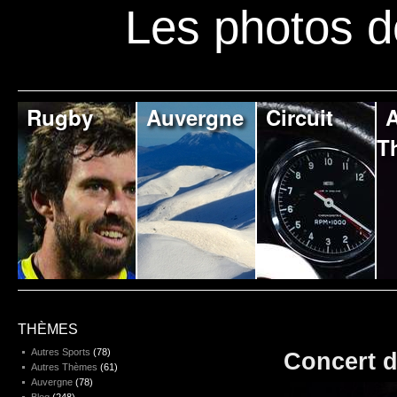
Les photos d
Rugby
Auvergne
Circuit
A
T
THÈMES
Autres Sports
(78)
Concert d
Autres Thèmes
(61)
Auvergne
(78)