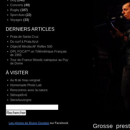
Blog
(248)
Concerts
(49)
Rugby
(187)
Sport Auto
(22)
Voyages
(33)
DERNIERS ARTICLES
Praia de Santa Cruz
Du surf à Praia Azul
Objectif Minolta AF Reflex 500
OPL FOCA*** un Télémétrique Français
de 1955
Tour de France Woods vainqueur au Puy
de Dome
À VISITER
Au fil de l'eau vergnat
Homemade Photo Lab
Rencontres avec la nature
Sténopé6×6
StereAuvergne
Rechercher :
Les photos de Bruno Courteix
sur Facebook
Grosse prest