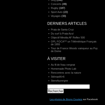
Blog
(248)
Concerts
(49)
Rugby
(187)
Sport Auto
(22)
Voyages
(33)
DERNIERS ARTICLES
Praia de Santa Cruz
Du surf à Praia Azul
Objectif Minolta AF Reflex 500
OPL FOCA*** un Télémétrique Français
de 1955
Tour de France Woods vainqueur au Puy
de Dome
À VISITER
Au fil de l'eau vergnat
Homemade Photo Lab
Rencontres avec la nature
Sténopé6×6
StereAuvergne
Rechercher :
Les photos de Bruno Courteix
sur Facebook