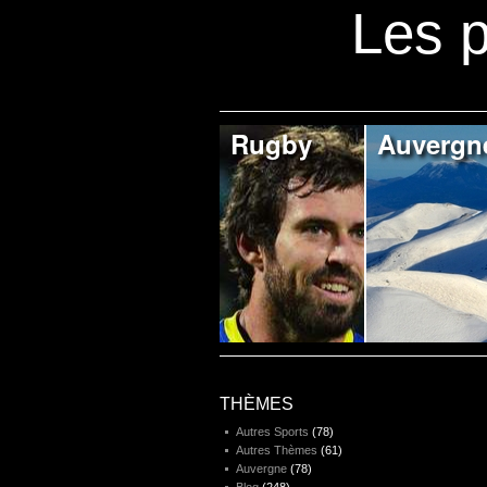
Les p
Rugby
Auvergn
THÈMES
Autres Sports
(78)
Autres Thèmes
(61)
Auvergne
(78)