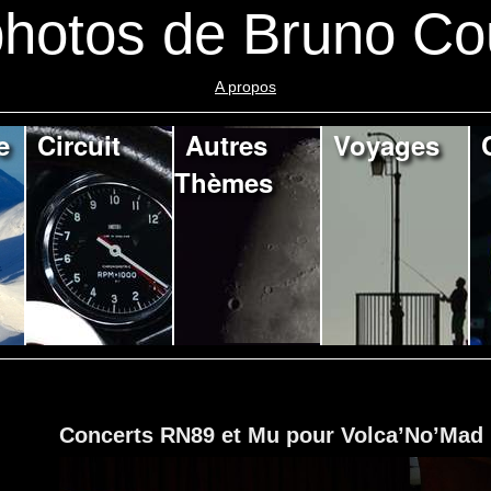
hotos de Bruno Co
A propos
e
Circuit
Autres
Voyages
Thèmes
Concerts RN89 et Mu pour Volca’No’Mad