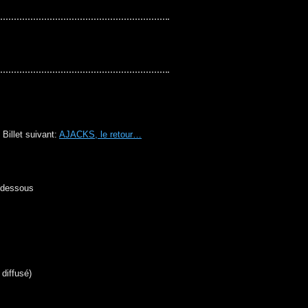
illet suivant:
AJACKS, le retour…
i-dessous
 diffusé)