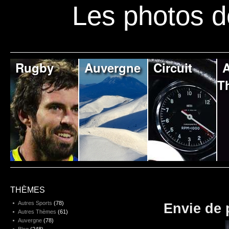
Les photos d
Rugby
Auvergne
Circuit
A
T
THÈMES
Autres Sports
(78)
Envie de 
Autres Thèmes
(61)
Auvergne
(78)