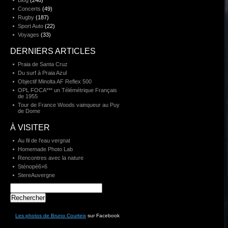
Blog
(248)
Concerts
(49)
Rugby
(187)
Sport Auto
(22)
Voyages
(33)
DERNIERS ARTICLES
Praia de Santa Cruz
Du surf à Praia Azul
Objectif Minolta AF Reflex 500
OPL FOCA*** un Télémétrique Français
de 1955
Tour de France Woods vainqueur au Puy
de Dome
À VISITER
Au fil de l'eau vergnat
Homemade Photo Lab
Rencontres avec la nature
Sténopé6×6
StereAuvergne
Rechercher :
Les photos de Bruno Courteix
sur Facebook