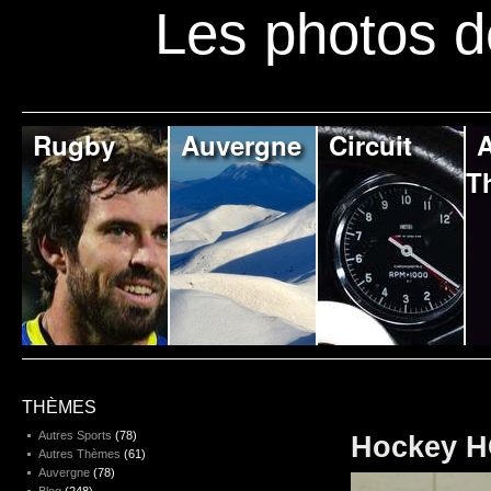
Les photos d
Rugby
Auvergne
Circuit
A
T
THÈMES
Autres Sports
(78)
Hockey H
Autres Thèmes
(61)
Auvergne
(78)