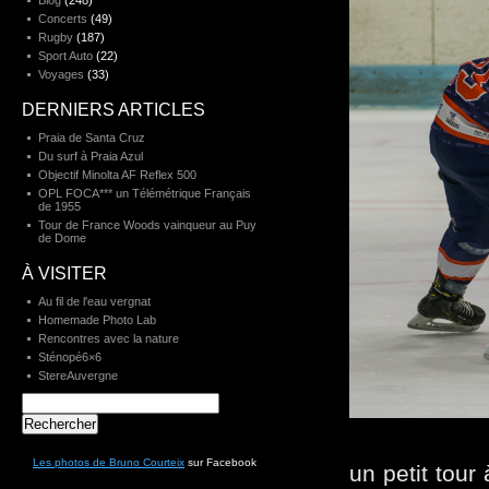
Blog
(248)
Concerts
(49)
Rugby
(187)
Sport Auto
(22)
Voyages
(33)
DERNIERS ARTICLES
Praia de Santa Cruz
Du surf à Praia Azul
Objectif Minolta AF Reflex 500
OPL FOCA*** un Télémétrique Français
de 1955
Tour de France Woods vainqueur au Puy
de Dome
À VISITER
Au fil de l'eau vergnat
Homemade Photo Lab
Rencontres avec la nature
Sténopé6×6
StereAuvergne
Rechercher :
Les photos de Bruno Courteix
sur Facebook
un petit tour