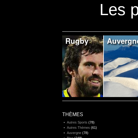
Les p
Rugby
Auvergn
THÈMES
Autres Sports
(78)
Autres Thèmes
(61)
Auvergne
(78)