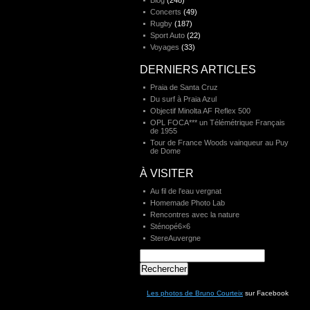
Blog
(248)
Concerts
(49)
Rugby
(187)
Sport Auto
(22)
Voyages
(33)
DERNIERS ARTICLES
Praia de Santa Cruz
Du surf à Praia Azul
Objectif Minolta AF Reflex 500
OPL FOCA*** un Télémétrique Français
de 1955
Tour de France Woods vainqueur au Puy
de Dome
À VISITER
Au fil de l'eau vergnat
Homemade Photo Lab
Rencontres avec la nature
Sténopé6×6
StereAuvergne
Rechercher :
Les photos de Bruno Courteix
sur Facebook