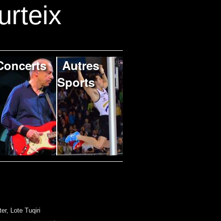
urteix
Concerts
Autres
Sports
er, Lote Tuqiri