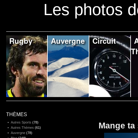
Les photos d
Rugby
Auvergne
Circuit
A
T
THÈMES
Autres Sports
(78)
Mange ta 
Autres Thèmes
(61)
Auvergne
(78)