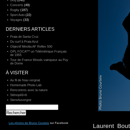
Blog
(248)
Concerts
(49)
Rugby
(187)
Sport Auto
(22)
Voyages
(33)
DERNIERS ARTICLES
Praia de Santa Cruz
Du surf à Praia Azul
Objectif Minolta AF Reflex 500
OPL FOCA*** un Télémétrique Français
de 1955
Tour de France Woods vainqueur au Puy
de Dome
À VISITER
Au fil de l'eau vergnat
Homemade Photo Lab
Rencontres avec la nature
Sténopé6×6
StereAuvergne
Rechercher :
Les photos de Bruno Courteix
sur Facebook
Laurent Bout