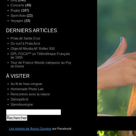
Blog
(248)
Concerts
(49)
Rugby
(187)
Sport Auto
(22)
Voyages
(33)
DERNIERS ARTICLES
Praia de Santa Cruz
Du surf à Praia Azul
Objectif Minolta AF Reflex 500
OPL FOCA*** un Télémétrique Français
de 1955
Tour de France Woods vainqueur au Puy
de Dome
À VISITER
Au fil de l'eau vergnat
Homemade Photo Lab
Rencontres avec la nature
Sténopé6×6
StereAuvergne
Rechercher :
Les photos de Bruno Courteix
sur Facebook