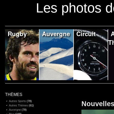
Les photos d
Rugby
Auvergne
Circuit
A
T
THÈMES
Autres Sports
(78)
Nouvelle
Autres Thèmes
(61)
Auvergne
(78)