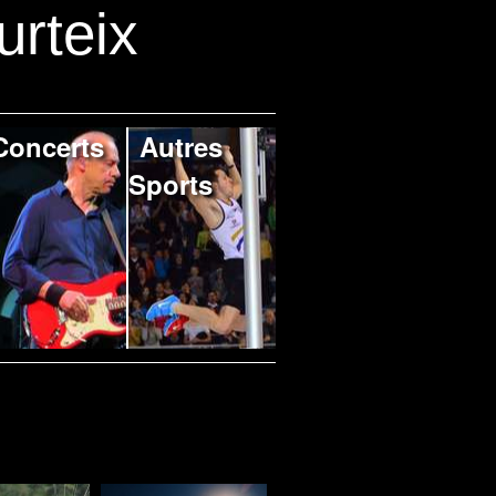
urteix
Concerts
Autres
Sports