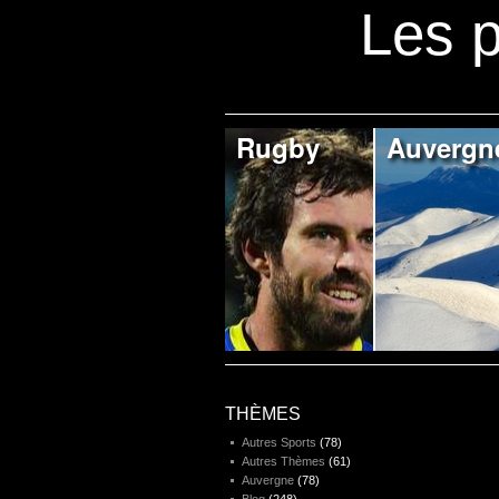
Les p
Rugby
Auvergn
THÈMES
Autres Sports
(78)
Autres Thèmes
(61)
Auvergne
(78)