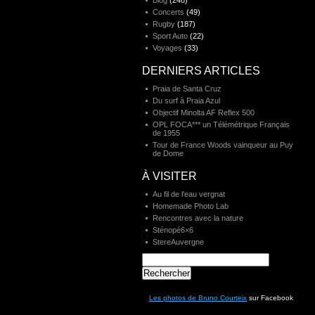
Blog
(248)
Concerts
(49)
Rugby
(187)
Sport Auto
(22)
Voyages
(33)
DERNIERS ARTICLES
Praia de Santa Cruz
Du surf à Praia Azul
Objectif Minolta AF Reflex 500
OPL FOCA*** un Télémétrique Français
de 1955
Tour de France Woods vainqueur au Puy
de Dome
À VISITER
Au fil de l'eau vergnat
Homemade Photo Lab
Rencontres avec la nature
Sténopé6×6
StereAuvergne
Rechercher :
Les photos de Bruno Courteix
sur Facebook