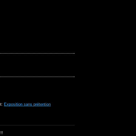
nt:
Exposition sans prétention
!!