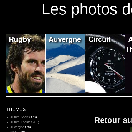
Les photos d
Rugby
Auvergne
Circuit
A
T
THÈMES
Autres Sports
(78)
Retour au
Autres Thèmes
(61)
Auvergne
(78)