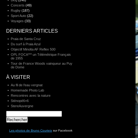
Blog
(248)
Concerts
(49)
Rugby
(187)
Sport Auto
(22)
Voyages
(33)
DERNIERS ARTICLES
Praia de Santa Cruz
Du surf à Praia Azul
Objectif Minolta AF Reflex 500
OPL FOCA*** un Télémétrique Français
de 1955
Tour de France Woods vainqueur au Puy
de Dome
À VISITER
Au fil de l'eau vergnat
Homemade Photo Lab
Rencontres avec la nature
Sténopé6×6
StereAuvergne
Rechercher :
Les photos de Bruno Courteix
sur Facebook