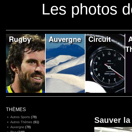
Les photos d
Rugby
Auvergne
Circuit
A
T
THÈMES
Autres Sports
(78)
Sauver la
Autres Thèmes
(61)
Auvergne
(78)