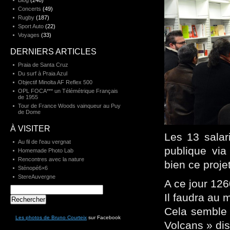
Blog
(248)
Concerts
(49)
Rugby
(187)
Sport Auto
(22)
Voyages
(33)
DERNIERS ARTICLES
Praia de Santa Cruz
Du surf à Praia Azul
Objectif Minolta AF Reflex 500
OPL FOCA*** un Télémétrique Français
de 1955
Tour de France Woods vainqueur au Puy
de Dome
À VISITER
Les 13 salar
Au fil de l'eau vergnat
publique via
Homemade Photo Lab
Rencontres avec la nature
bien ce projet
Sténopé6×6
StereAuvergne
A ce jour 12
Rechercher :
Il faudra au 
Cela semble 
Les photos de Bruno Courteix
sur Facebook
Volcans » di