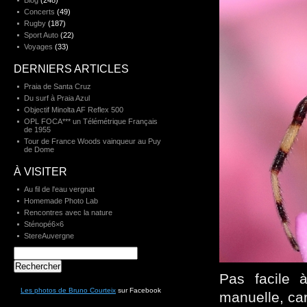
Blog
(248)
Concerts
(49)
Rugby
(187)
Sport Auto
(22)
Voyages
(33)
DERNIERS ARTICLES
Praia de Santa Cruz
Du surf à Praia Azul
Objectif Minolta AF Reflex 500
OPL FOCA*** un Télémétrique Français
de 1955
Tour de France Woods vainqueur au Puy
de Dome
À VISITER
Au fil de l'eau vergnat
Homemade Photo Lab
Rencontres avec la nature
Sténopé6×6
StereAuvergne
Rechercher :
Pas facile
Les photos de Bruno Courteix
sur Facebook
manuelle, car 