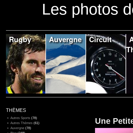
Les photos d
Rugby
Auvergne
Circuit
A
T
THÈMES
Autres Sports
(78)
Une Petit
Autres Thèmes
(61)
Auvergne
(78)