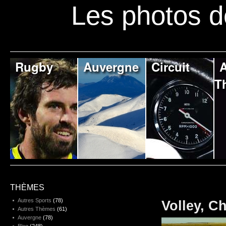
Les photos d
Rugby
Auvergne
Circuit
A
T
THÈMES
Autres Sports
(78)
Volley, C
Autres Thèmes
(61)
Auvergne
(78)