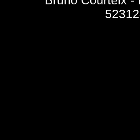
Bruno Courteix -
52312