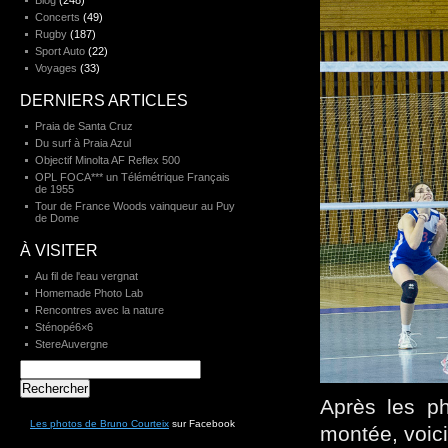
Blog
(248)
Concerts
(49)
Rugby
(187)
Sport Auto
(22)
Voyages
(33)
DERNIERS ARTICLES
Praia de Santa Cruz
Du surf à Praia Azul
Objectif Minolta AF Reflex 500
OPL FOCA*** un Télémétrique Français
de 1955
Tour de France Woods vainqueur au Puy
de Dome
À VISITER
Au fil de l'eau vergnat
Homemade Photo Lab
Rencontres avec la nature
Sténopé6×6
StereAuvergne
Rechercher :
Après les ph
Les photos de Bruno Courteix
sur Facebook
montée, voici