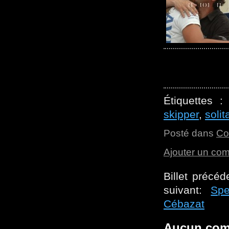
Étiquettes 
skipper
,
solit
Posté dans
Co
Ajouter un co
Billet précéd
suivant:
Sp
Cébazat
Aucun com