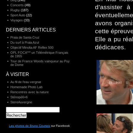
Blog
(248)
Concerts
(49)
d’assister 
Rugby
(187)
éventuelleme
Sport Auto
(22)
Voyages
(33)
avons organi
DERNIERS ARTICLES
cette épreuv
Praia de Santa Cruz
Elle a pu réa
Du surf à Praia Azul
dédicaces.
Objectif Minolta AF Reflex 500
OPL FOCA*** un Télémétrique Français
de 1955
Tour de France Woods vainqueur au Puy
de Dome
À VISITER
Au fil de l'eau vergnat
Homemade Photo Lab
Rencontres avec la nature
Sténopé6×6
StereAuvergne
Rechercher :
Les photos de Bruno Courteix
sur Facebook