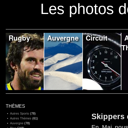
Les photos d
Rugby
Auvergne
Circuit
A
T
THÈMES
Autres Sports
(78)
Skippers
Autres Thèmes
(61)
Auvergne
(78)
En Mai nous