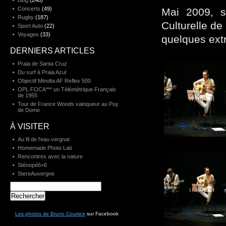
Blog
(248)
Concerts
(49)
Mai 2009, sp
Rugby
(187)
Culturelle d
Sport Auto
(22)
Voyages
(33)
quelques extr
DERNIERS ARTICLES
Praia de Santa Cruz
Du surf à Praia Azul
Objectif Minolta AF Reflex 500
OPL FOCA*** un Télémétrique Français
de 1955
Tour de France Woods vainqueur au Puy
de Dome
À VISITER
Au fil de l'eau vergnat
Homemade Photo Lab
Rencontres avec la nature
Sténopé6×6
StereAuvergne
Rechercher :
Les photos de Bruno Courteix
sur Facebook