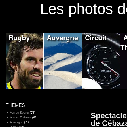
Les photos d
Rugby
Auvergne
Circuit
A
T
THÈMES
Autres Sports
(78)
Spectacl
Autres Thèmes
(61)
de Cébaz
Auvergne
(78)